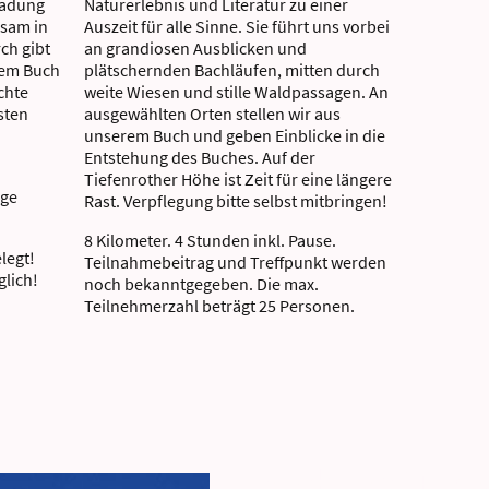
nladung
Naturerlebnis und Literatur zu einer
nsam in
Auszeit für alle Sinne. Sie führt uns vorbei
ch gibt
an grandiosen Ausblicken und
rem Buch
plätschernden Bachläufen, mitten durch
chte
weite Wiesen und stille Waldpassagen. An
sten
ausgewählten Orten stellen wir aus
unserem Buch und geben Einblicke in die
Entstehung des Buches. Auf der
Tiefenrother Höhe ist Zeit für eine längere
ige
Rast. Verpflegung bitte selbst mitbringen!
8 Kilometer. 4 Stunden inkl. Pause.
legt!
Teilnahmebeitrag und Treffpunkt werden
lich!
noch bekanntgegeben. Die max.
Teilnehmerzahl beträgt 25 Personen.
Wichtige Hin